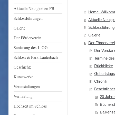
Aktuelle Neuigkeiten FB
Home: Willko
Schlossführungen
Aktuelle Neuigk
Galerie
Schlossführung
Galerie
Der Förderverein
Der Fördervere
Sanierung des 1. OG
Der Vorstan
Schloss & Park Lauterbach
Termine des
Rückblicke
Geschichte
Geburtstags
Kunstwerke
Chronik
Veranstaltungen
Beachtliche
Vermietung
20 Jahre
Büchers
Hochzeit im Schloss
Balkensa