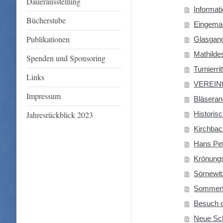
Dauerausstellung
Informati
Bücherstube
Eingema
Publikationen
Glasgang
Mathilde
Spenden und Sponsoring
Turnierri
Links
VEREINt
Impressum
Bläseran
Jahresrückblick 2023
Historis
Kirchbac
Hans Pet
Krönung
Sörnewi
Sommerf
Besuch d
Neue Sc